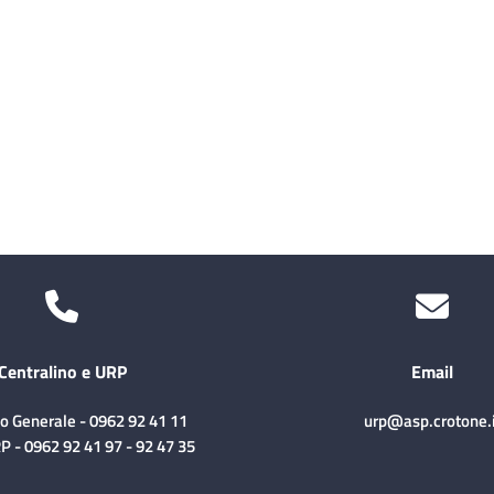
Centralino e URP
Email
no Generale - 0962 92 41 11
urp@asp.crotone.i
P - 0962 92 41 97 - 92 47 35