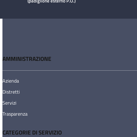
(padiglione esterno P.O.)
AMMINISTRAZIONE
Azienda
Distretti
Servizi
Trasparenza
CATEGORIE DI SERVIZIO