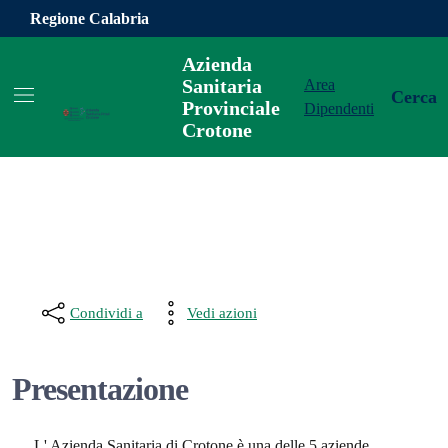
Vai ai contenuti
Vai al footer
Regione Calabria
Azienda
Sanitaria
Area
Cerca
Provinciale
Dipendenti
Crotone
Condividi a
Vedi azioni
Presentazione
L' Azienda Sanitaria di Crotone è una delle 5 aziende