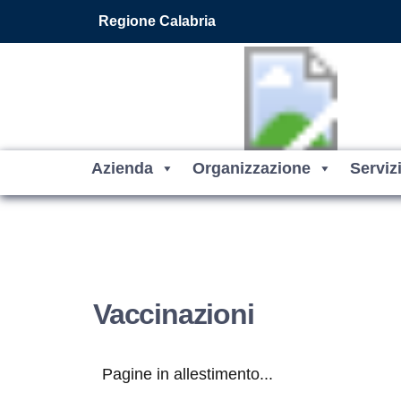
Vai ai contenuti
Vai al footer
Regione Calabria
Azienda
Organizzazione
Serviz
Vaccinazioni
Pagine in allestimento...