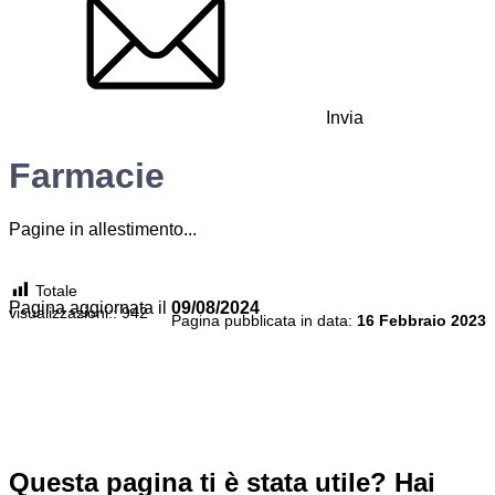
Invia
Farmacie
Pagine in allestimento...
Totale
Pagina aggiornata il
09/08/2024
visualizzazioni::
942
Pagina pubblicata in data:
16 Febbraio 2023
Questa pagina ti è stata utile? Hai