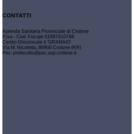
CONTATTI
Azienda Sanitaria Provinciale di Crotone
P.iva - Cod. Fiscale 01997410798
Centro Direzionale il 'GRANAIO'
Via M. Nicoletta, 88900 Crotone (KR)
Pec: protocollo@pec.asp.crotone.it