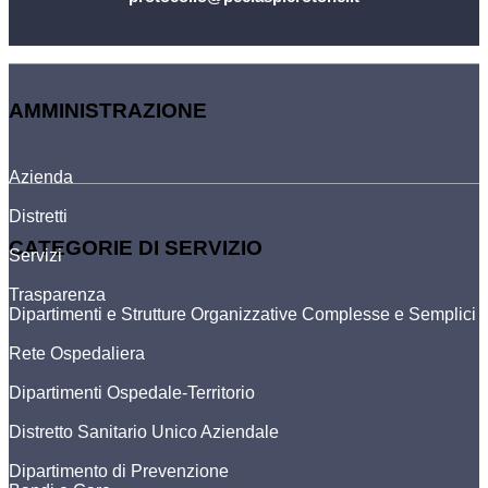
AMMINISTRAZIONE
Azienda
Distretti
CATEGORIE DI SERVIZIO
Servizi
Trasparenza
Dipartimenti e Strutture Organizzative Complesse e Semplici
Rete Ospedaliera
Dipartimenti Ospedale-Territorio
Distretto Sanitario Unico Aziendale
Dipartimento di Prevenzione