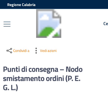
Vai ai contenuti
Vai al footer
Regione Calabria
Ce
Condividi a
Vedi azioni
Punti di consegna – Nodo
smistamento ordini (P. E.
G. L.)