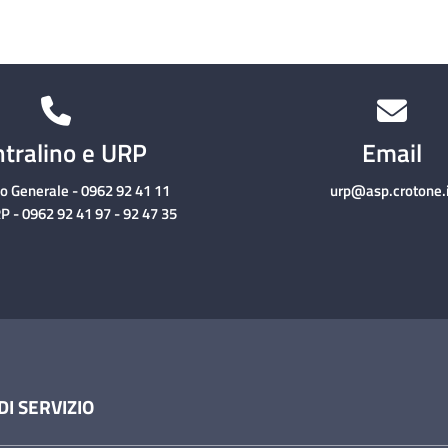
tralino e URP
Email
no Generale - 0962 92 41 11
urp@asp.crotone.i
P - 0962 92 41 97 - 92 47 35
DI SERVIZIO