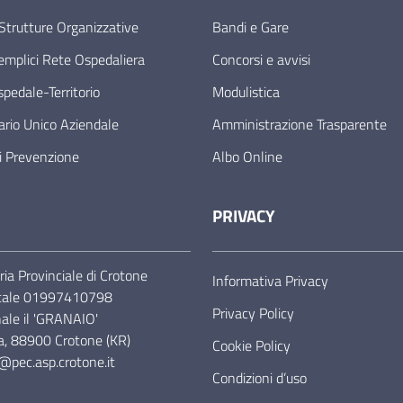
 Strutture Organizzative
Bandi e Gare
mplici Rete Ospedaliera
Concorsi e avvisi
pedale-Territorio
Modulistica
ario Unico Aziendale
Amministrazione Trasparente
i Prevenzione
Albo Online
PRIVACY
ia Provinciale di Crotone
Informativa Privacy
iscale 01997410798
Privacy Policy
nale il 'GRANAIO'
ta, 88900 Crotone (KR)
Cookie Policy
o@pec.asp.crotone.it
Condizioni d’uso