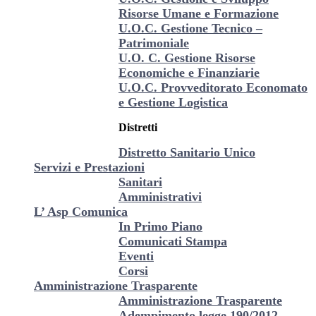
Risorse Umane e Formazione
U.O.C. Gestione Tecnico –
Patrimoniale
U.O. C. Gestione Risorse
Economiche e Finanziarie
U.O.C. Provveditorato Economato
e Gestione Logistica
Distretti
Distretto Sanitario Unico
Servizi e Prestazioni
Sanitari
Amministrativi
L’ Asp Comunica
In Primo Piano
Comunicati Stampa
Eventi
Corsi
Amministrazione Trasparente
Amministrazione Trasparente
Adempimento legge 190/2012