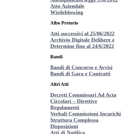
Atto Aziendale
Wistleblowing
Albo Pretorio
Atti successivi al 25/06/2022
Archivio Digitale Delibere e
Determine fino al 24/6/2022
Bandi
Bandi di Concorso e Avvisi
Bandi di Gara e Contratti
Altri Atti
Decreti Commissari Ad Acta
Circolari – Direttive
Regolamenti
Verbali Commissioni Incarichi
Struttura Complessa
Disposizioni
Atti di Notifica