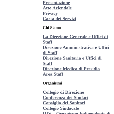
Presentazione
Atto Aziendale
Privacy
Carta dei Servizi
Chi Siamo
La Direzione Generale e Uffici di
Staff
Direzione Amministrativa e Uffici
di Staff
Direzione Sanitaria e Uffici di
Staff
Direzione Medica di Presidio
Area Staff
Organisimi
Collegio di Direzione
Conferenza dei Sindaci
Consiglio dei Sanitari
Collegio Sindacale
OIV – Organismo Indipendente di