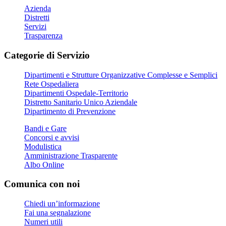
Azienda
Distretti
Servizi
Trasparenza
Categorie di Servizio
Dipartimenti e Strutture Organizzative Complesse e Semplici
Rete Ospedaliera
Dipartimenti Ospedale-Territorio
Distretto Sanitario Unico Aziendale
Dipartimento di Prevenzione
Bandi e Gare
Concorsi e avvisi
Modulistica
Amministrazione Trasparente
Albo Online
Comunica con noi
Chiedi un’informazione
Fai una segnalazione
Numeri utili