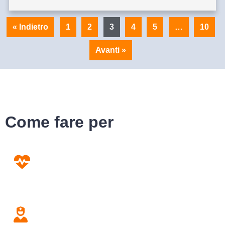
« Indietro
1
2
3
4
5
…
10
Avanti »
Come fare per
Prevenzione
Screening
Assistenza
Domiciliare