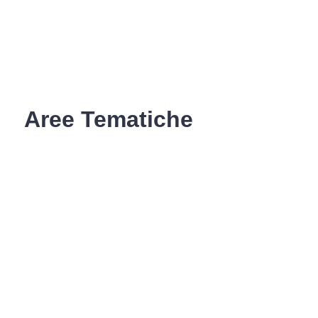
Aree Tematiche
Ufficio Relazioni con il Pubblico
Erogazione prodotti privi di glutine
Punti di consegna – Nodo
smistamento ordini (P. E. G. L.)
Tribunale dei Diritti del Malato