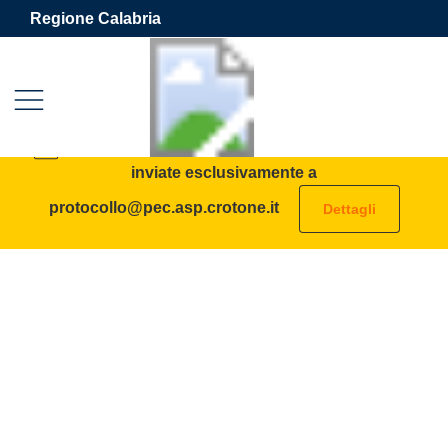
Vai ai contenuti
Vai al footer
Regione Calabria
Azienda Sanitaria Provinciale 
Contenuti in evidenza
AVVISO: tutte le PEC destinate all’ASP vanno
inviate esclusivamente a
protocollo@pec.asp.crotone.it
Dettagli