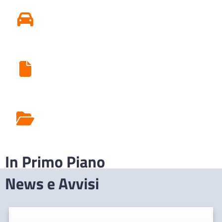
Conseguire o Rinnovare Patente
Ritiro Esami di Laboratorio
Rilascio Cartelle
Cliniche
In Primo Piano
News e Avvisi