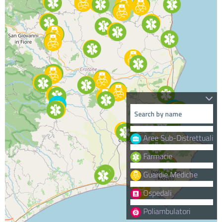
Aree Sub-Distrettuali
Farmacie
Guardie Mediche
Ospedali
Poliambulatori