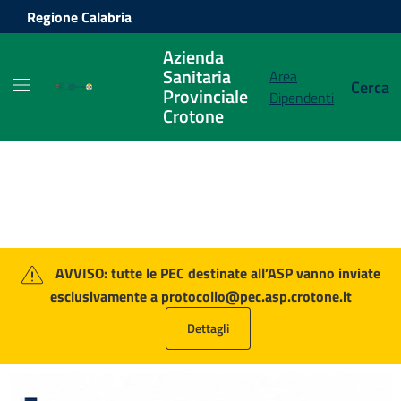
Vai ai contenuti
Vai al footer
Regione Calabria
Azienda
Sanitaria
Area
Cerca
Provinciale
Dipendenti
Crotone
Azienda Sanitaria Provinciale Crot
Contenuti in evidenza
AVVISO: tutte le PEC destinate all’ASP vanno inviate
esclusivamente a protocollo@pec.asp.crotone.it
Dettagli