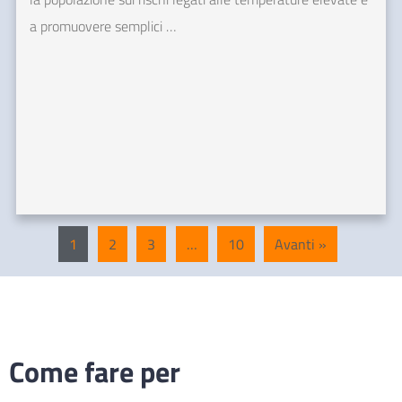
a promuovere semplici …
1
2
3
…
10
Avanti »
Come fare per