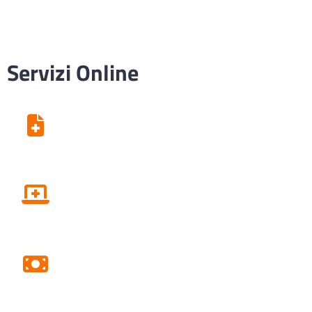
Servizi Online
Centro Unico di Prenotazione
Fascicolo sanitario elettronico
Pagamento Ticket Online