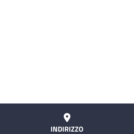
Albo fornitori
SIMI (Sistema Informativo delle
Malattie Infettive)
Servizio civile
Comitati Aziendali
Rischio Clinico
INDIRIZZO