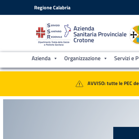
Vai ai contenuti
Vai al footer
Regione Calabria
Azienda
Organizzazione
Servizi e 
Contenuti in evidenza
Azienda Sanitaria Provinciale Croto
AVVISO: tutte le PEC de