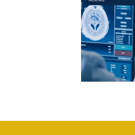
Servizi della UOC di
Medicina Legale
Rilascio Cartelle
Cliniche