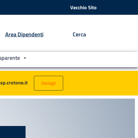
Vecchio Sito
Area Dipendenti
Cerca
sparente
asp.crotone.it
Dettagli