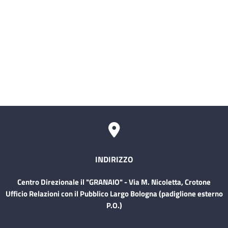
Infettive)
Servizio civile
Comitati Aziendali
Rischio Clinico
INDIRIZZO
Centro Direzionale il "GRANAIO" - Via M. Nicoletta, Crotone
Ufficio Relazioni con il Pubblico Largo Bologna (padiglione esterno
P.O.)