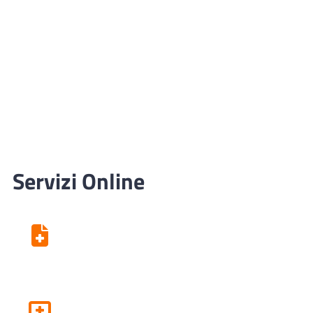
Servizi Online
Centro Unico di Prenotazione
Fascicolo sanitario elettronico