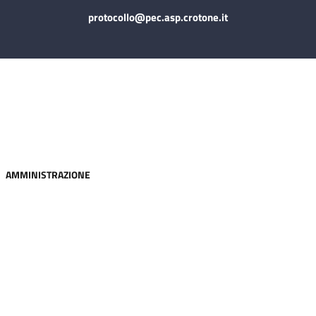
protocollo@pec.asp.crotone.it
asp
AMMINISTRAZIONE
Azienda
Distretti
Servizi
Trasparenza