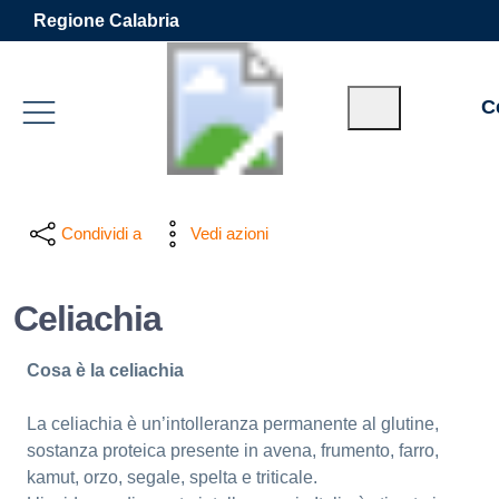
Vai ai contenuti
Vai al footer
Regione Calabria
C
Condividi a
Vedi azioni
Celiachia
Cosa è la celiachia
La celiachia è un’intolleranza permanente al glutine,
sostanza proteica presente in avena, frumento, farro,
kamut, orzo, segale, spelta e triticale.