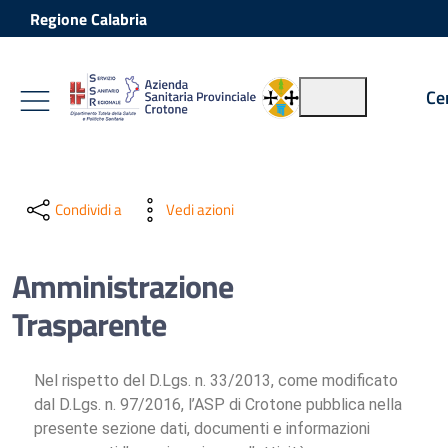
Vai ai contenuti
Vai al footer
Regione Calabria
Ce
Condividi a
Vedi azioni
Amministrazione
Trasparente
Nel rispetto del D.Lgs. n. 33/2013, come modificato
dal D.Lgs. n. 97/2016, l’ASP di Crotone pubblica nella
presente sezione dati, documenti e informazioni