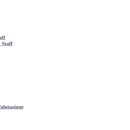
aff
 Staff
alutazione