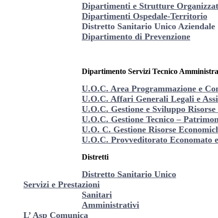
Dipartimenti e Strutture Organizza
Dipartimenti Ospedale-Territorio
Distretto Sanitario Unico Aziendale
Dipartimento di Prevenzione
Dipartimento Servizi Tecnico Amministra
U.O.C. Area Programmazione e Con
U.O.C. Affari Generali Legali e Assi
U.O.C. Gestione e Sviluppo Risors
U.O.C. Gestione Tecnico – Patrimon
U.O. C. Gestione Risorse Economich
U.O.C. Provveditorato Economato e 
Distretti
Distretto Sanitario Unico
Servizi e Prestazioni
Sanitari
Amministrativi
L’ Asp Comunica