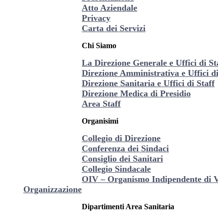
Atto Aziendale
Privacy
Carta dei Servizi
Chi Siamo
La Direzione Generale e Uffici di St
Direzione Amministrativa e Uffici di
Direzione Sanitaria e Uffici di Staff
Direzione Medica di Presidio
Area Staff
Organisimi
Collegio di Direzione
Conferenza dei Sindaci
Consiglio dei Sanitari
Collegio Sindacale
OIV – Organismo Indipendente di V
Organizzazione
Dipartimenti Area Sanitaria