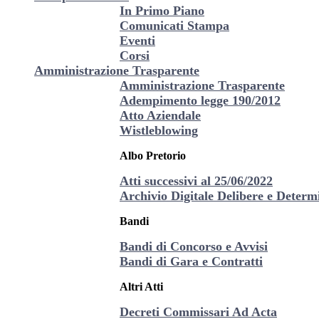
In Primo Piano
Comunicati Stampa
Eventi
Corsi
Amministrazione Trasparente
Amministrazione Trasparente
Adempimento legge 190/2012
Atto Aziendale
Wistleblowing
Albo Pretorio
Atti successivi al 25/06/2022
Archivio Digitale Delibere e Determi
Bandi
Bandi di Concorso e Avvisi
Bandi di Gara e Contratti
Altri Atti
Decreti Commissari Ad Acta