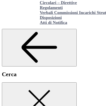
Circolari – Direttive
Regolamenti
Verbali Commissioni Incarichi Stru
Disposizioni
Atti di Notifica
Cerca