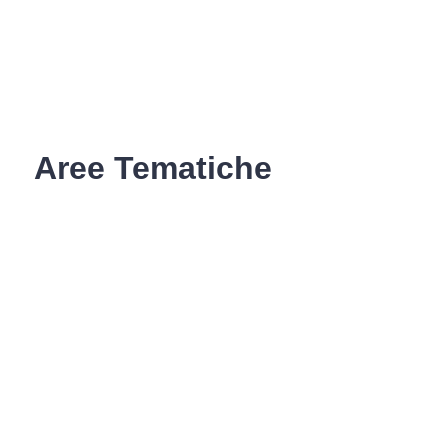
Aree Tematiche
Ufficio Relazioni con il Pubblico
Erogazione prodotti privi di glutine
Punti di consegna – Nodo
smistamento ordini (P. E. G. L.)
Tribunale dei Diritti del Malato