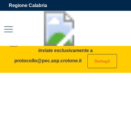
Vai ai contenuti
Vai al footer
Regione Calabria
Azienda Sanitaria Provinciale 
Contenuti in evidenza
AVVISO: tutte le PEC destinate all’ASP vanno
inviate esclusivamente a
protocollo@pec.asp.crotone.it
Dettagli