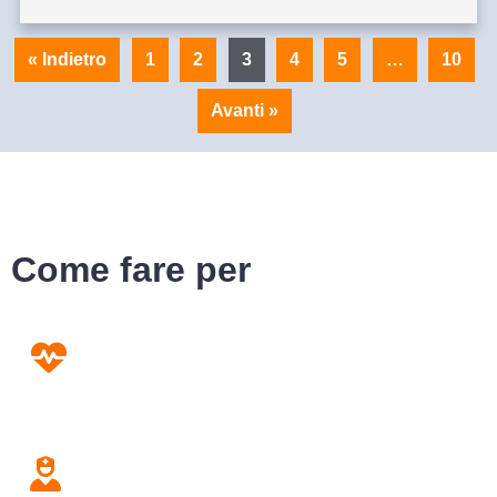
« Indietro
1
2
3
4
5
…
10
Avanti »
Come fare per
Prevenzione
Screening
Assistenza
Domiciliare