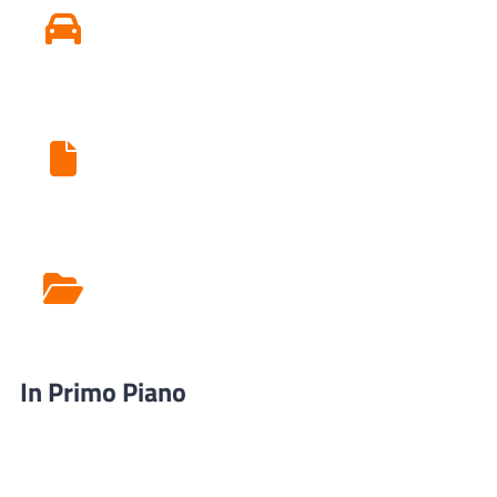
Conseguire o Rinnovare Patente
Ritiro Esami di Laboratorio
Rilascio Cartelle
Cliniche
In Primo Piano