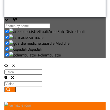
Loading...
Aree Sub-Distrettuali
Farmacie
Guardie Mediche
Ospedali
Poliambulatori
Cerca
Vicino
Cerca