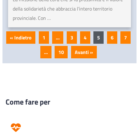
della solidarietà che abbraccia l’intero territorio
provinciale. Con …
« Indietro
1
…
3
4
5
6
7
…
10
Avanti »
Come fare per
Prevenzione
Screening