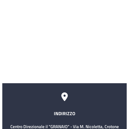
Albo fornitori
SIMI (Sistema Informativo delle Malattie
Infettive)
Servizio civile
Comitati Aziendali
Rischio Clinico
INDIRIZZO
Centro Direzionale il "GRANAIO" - Via M. Nicoletta, Crotone