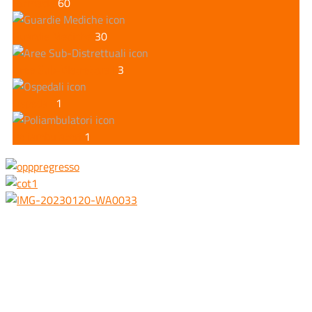
Farmacie
60
Guardie Mediche
30
Aree Sub-Distrettuali
3
Ospedali
1
Poliambulatori
1