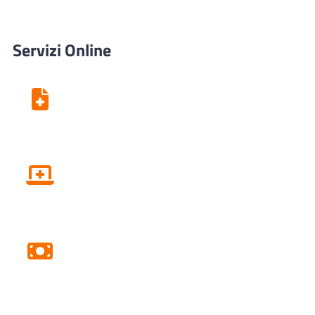
Servizi Online
Centro Unico di Prenotazione
Fascicolo sanitario elettronico
Pagamento Ticket Online