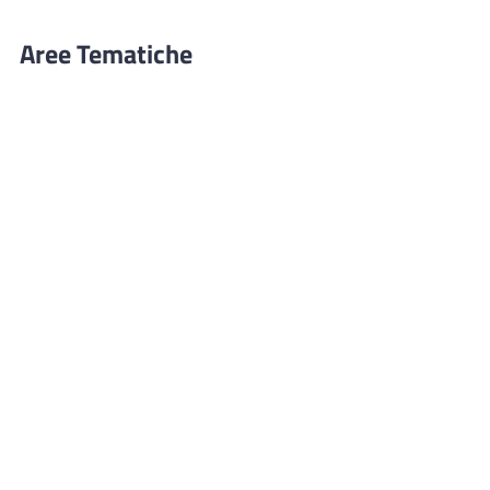
Aree Tematiche
Ufficio Relazioni con il Pubblico
Erogazione prodotti privi di glutine
Punti di consegna – Nodo smistamento
ordini (P. E. G. L.)
Tribunale dei Diritti del Malato
Cittadinanza Attiva
Codice Disciplinare