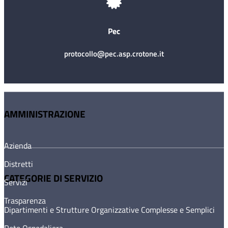
Pec
protocollo@pec.asp.crotone.it
AMMINISTRAZIONE
Azienda
Distretti
CATEGORIE DI SERVIZIO
Servizi
Trasparenza
Dipartimenti e Strutture Organizzative Complesse e Semplici
Rete Ospedaliera