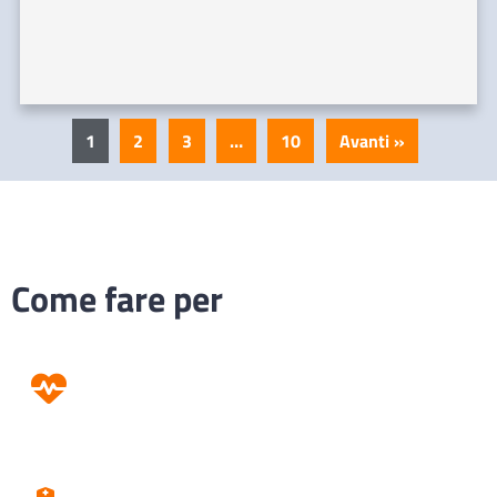
1
2
3
…
10
Avanti »
Come fare per
Prevenzione
Screening
Assistenza