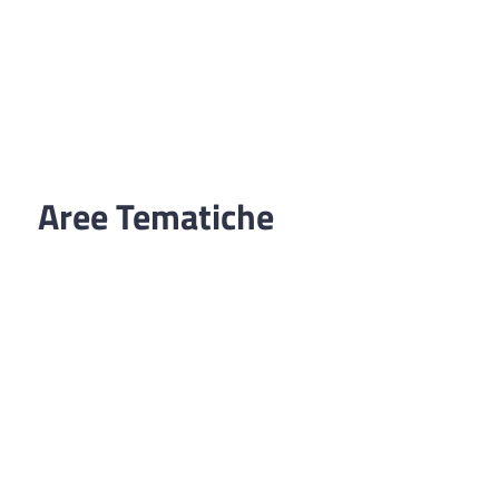
Aree Tematiche
Ufficio Relazioni con il Pubblico
Erogazione prodotti privi di glutine
Punti di consegna – Nodo smistamento
ordini (P. E. G. L.)
Tribunale dei Diritti del Malato