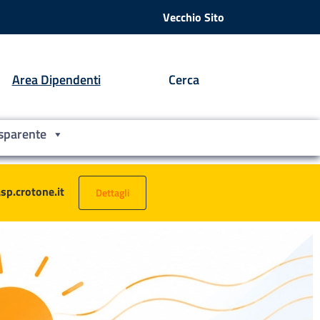
Vecchio Sito
Area Dipendenti
Cerca
sparente
asp.crotone.it
Dettagli