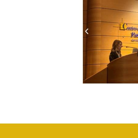
Servizi della UOC di
Medicina Legale
Rilascio Cartelle
Cliniche