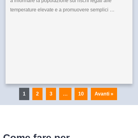
a informare la popolazione sui rischi legati alle
temperature elevate e a promuovere semplici …
1
2
3
…
10
Avanti »
Come fare per