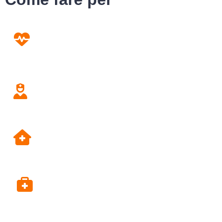
Prevenzione
Screening
Assistenza
Domiciliare
Dipartimento di Prevenzione
Alpi