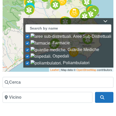
Aree Sub-Distrettuali
Farmacie
Guardie Mediche
Ospedali
Poliambulatori
Leaflet
| Map data ©
OpenStreetMap
contributors
Cerca
Vicino
Cer