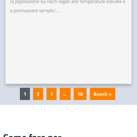
la popolazione sui rischi legati alle temperature elevate e
a promuovere semplici …
1
2
3
…
10
Avanti »