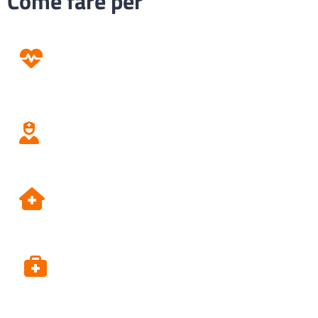
Come fare per
Prevenzione
Screening
Assistenza
Domiciliare
Dipartimento di Prevenzione
Alpi