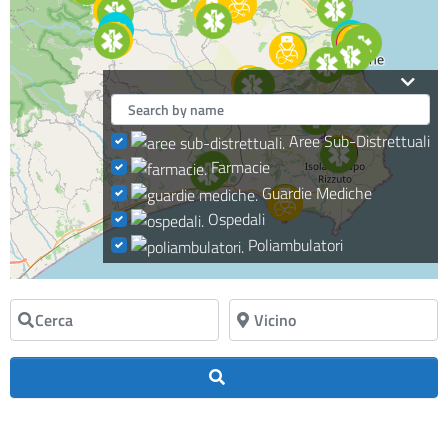
Aree Sub-Distrettuali
Farmacie
Guardie Mediche
Ospedali
Poliambulatori
Cerca
Vicino
Cerca