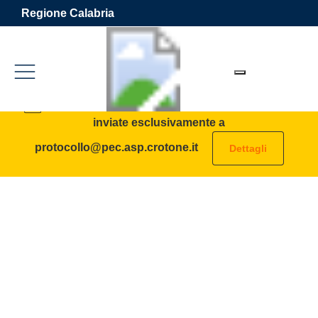
Vai ai contenuti
Vai al footer
Regione Calabria
Azienda Sanitaria Provinciale 
Contenuti in evidenza
AVVISO: tutte le PEC destinate all’ASP vanno
inviate esclusivamente a
protocollo@pec.asp.crotone.it
Dettagli