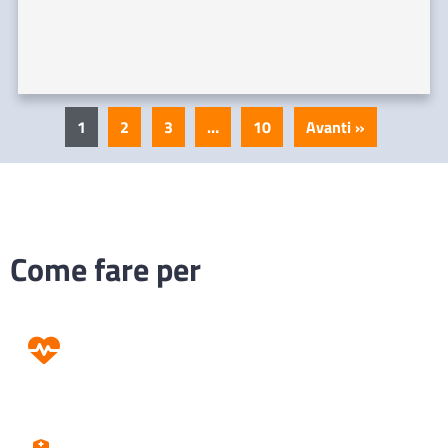
1
2
3
…
10
Avanti »
Come fare per
Prevenzione
Screening
Assistenza