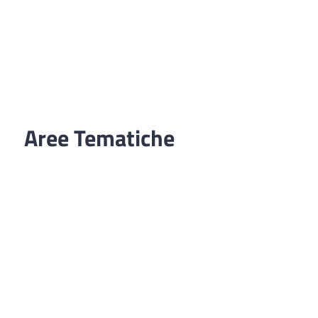
Aree Tematiche
Ufficio Relazioni con il Pubblico
Erogazione prodotti privi di glutine
Punti di consegna – Nodo smistamento
ordini (P. E. G. L.)
Tribunale dei Diritti del Malato