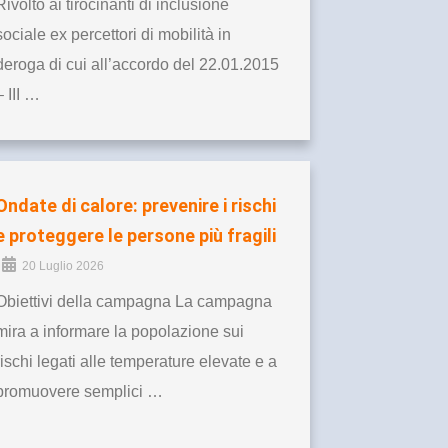
Rivolto ai tirocinanti di inclusione
sociale ex percettori di mobilità in
deroga di cui all’accordo del 22.01.2015
– III …
Ondate di calore: prevenire i rischi
e proteggere le persone più fragili
20 Luglio 2026
Obiettivi della campagna La campagna
mira a informare la popolazione sui
rischi legati alle temperature elevate e a
promuovere semplici …