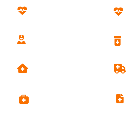
Prevenzione
Screening
Assistenza
Domiciliare
Dipartimento di
Prevenzione
Alpi