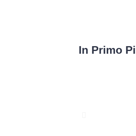
In Primo P
Fascicolo sanitario
elettronico
Servizi della UOC
di Medicina Legale