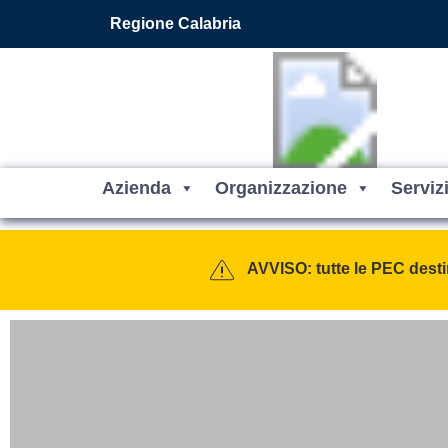
Vai ai contenuti
Vai al footer
Regione Calabria
Azienda
Organizzazione
Serviz
Contenuti in evidenza
Azienda Sanitaria Provinciale 
AVVISO: tutte le PEC desti