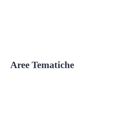
Aree Tematiche
Ufficio Relazioni con il Pubblico
Erogazione prodotti privi di glutine
Punti di consegna – Nodo
smistamento ordini (P. E. G. L.)