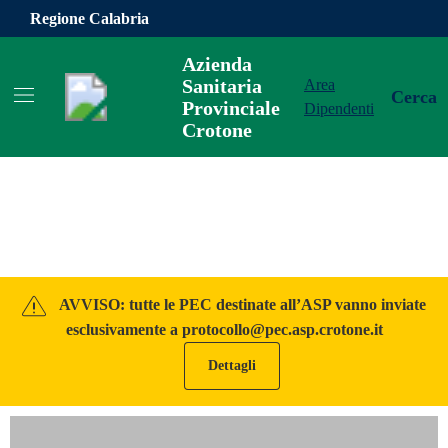
Vai ai contenuti
Vai al footer
Regione Calabria
Azienda
Sanitaria
Area
Cerca
Provinciale
Dipendenti
Crotone
Azienda Sanitaria Provinciale Cro
Contenuti in evidenza
AVVISO: tutte le PEC destinate all’ASP vanno inviate
esclusivamente a protocollo@pec.asp.crotone.it
Dettagli