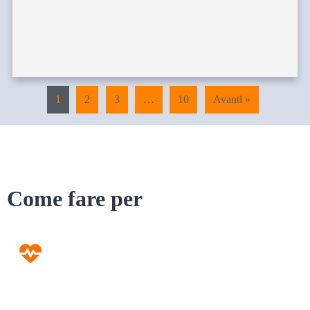
1
2
3
…
10
Avanti »
Come fare per
Prevenzione
Screening