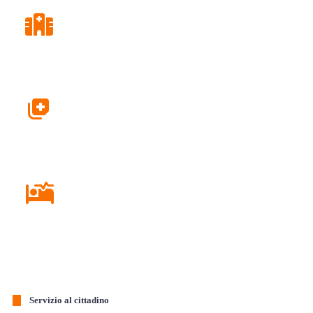
Consultori
Farmacie
Ricovero in Ospedale
Servizio al cittadino