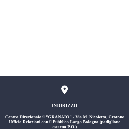
SIMI (Sistema Informativo delle Malattie
Infettive)
Servizio civile
Comitati Aziendali
Rischio Clinico
INDIRIZZO
Centro Direzionale il "GRANAIO" - Via M. Nicoletta, Crotone
Ufficio Relazioni con il Pubblico Largo Bologna (padiglione
esterno P.O.)