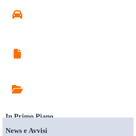
Conseguire o Rinnovare
Patente
Ritiro Esami di Laboratorio
Rilascio Cartelle
Cliniche
In Primo Piano
News e Avvisi