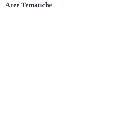
Aree Tematiche
Ufficio Relazioni con il Pubblico
Erogazione prodotti privi di glutine
Punti di consegna – Nodo smistamento
ordini (P. E. G. L.)
Tribunale dei Diritti del Malato
Cittadinanza Attiva
Codice Disciplinare