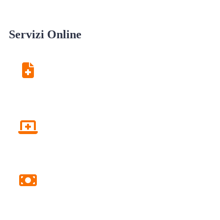
Servizi Online
Centro Unico di
Prenotazione
Fascicolo sanitario elettronico
Pagamento Ticket Online