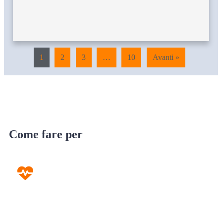
1
2
3
…
10
Avanti »
Come fare per
Prevenzione
Screening