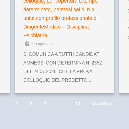
colloquio, per copertura a tempo
•
determinato, permesi sei di n.4
unità con profilo professionale di
DirigenteMedico – Disciplina
Psichiatria
•
27 Luglio 2026
SI COMUNICA A TUTTI I CANDIDATI
AMMESSI CON DETERMINA N. 2352
DEL 24.07.2026, CHE LA PROVA
COLLOQUIO DEL PREDETTO …
1
2
3
…
10
Avanti »