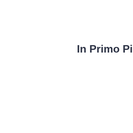
In Primo P
Fascicolo sanitario
elettronico
Servizi della UOC
di Medicina Legale