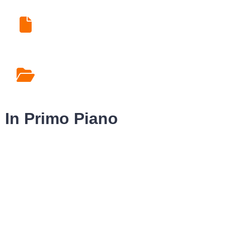
Ritiro Esami di Laboratorio
Rilascio Cartelle
Cliniche
In Primo Piano