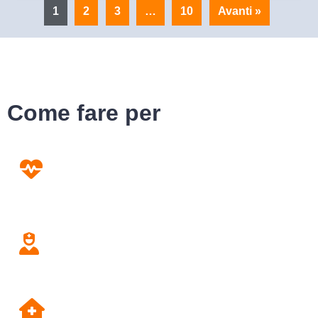
1
2
3
…
10
Avanti »
Come fare per
Prevenzione
Screening
Assistenza
Domiciliare
Dipartimento di Prevenzione