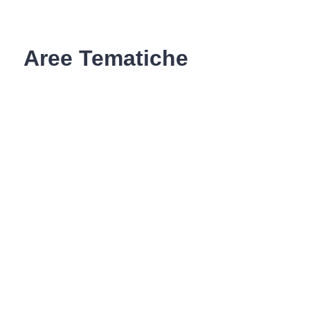
Aree Tematiche
Ufficio Relazioni con il Pubblico
Erogazione prodotti privi di glutine
Punti di consegna – Nodo
smistamento ordini (P. E. G. L.)
Tribunale dei Diritti del Malato
Cittadinanza Attiva