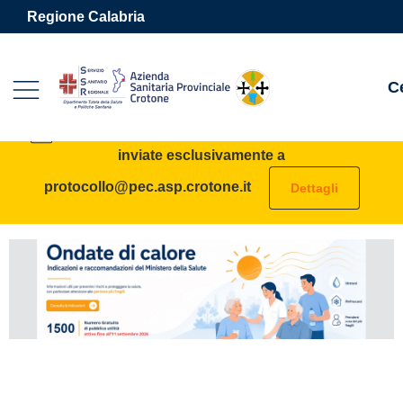
Vai ai contenuti
Vai al footer
Regione Calabria
C
Azienda Sanitaria Provinciale 
Contenuti in evidenza
AVVISO: tutte le PEC destinate all’ASP vanno
inviate esclusivamente a
protocollo@pec.asp.crotone.it
Dettagli