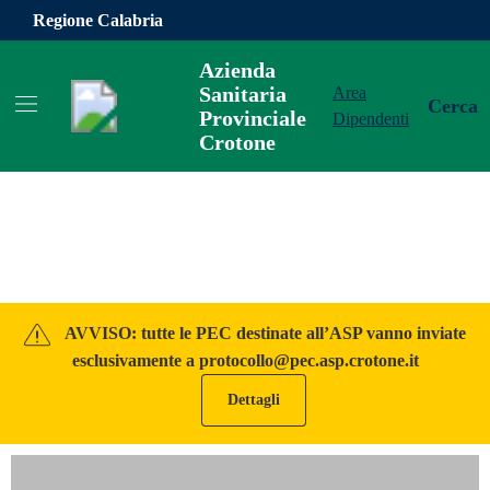
Vai ai contenuti
Vai al footer
Regione Calabria
Azienda
Sanitaria
Area
Cerca
Provinciale
Dipendenti
Crotone
Azienda Sanitaria Provinciale Cro
Contenuti in evidenza
AVVISO: tutte le PEC destinate all’ASP vanno inviate
esclusivamente a protocollo@pec.asp.crotone.it
Dettagli