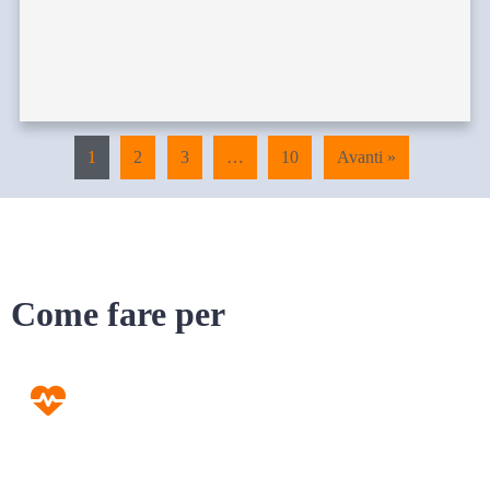
1
2
3
…
10
Avanti »
Come fare per
Prevenzione
Screening