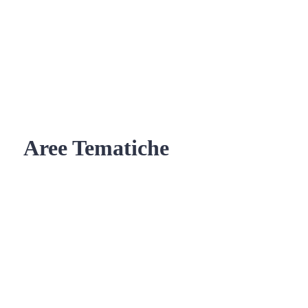
Aree Tematiche
Ufficio Relazioni con il Pubblico
Erogazione prodotti privi di glutine
Punti di consegna – Nodo
smistamento ordini (P. E. G. L.)