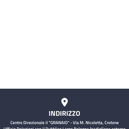
SIMI (Sistema Informativo delle
Malattie Infettive)
Servizio civile
Comitati Aziendali
Rischio Clinico
INDIRIZZO
Centro Direzionale il "GRANAIO" - Via M. Nicoletta, Crotone
Ufficio Relazioni con il Pubblico Largo Bologna (padiglione esterno