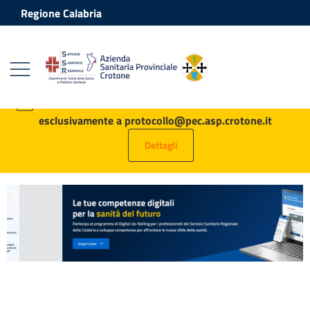
Vai ai contenuti
Vai al footer
Regione Calabria
Azienda Sanitaria Provinciale Crot
Contenuti in evidenza
AVVISO: tutte le PEC destinate all’ASP vanno inviate
esclusivamente a protocollo@pec.asp.crotone.it
Dettagli