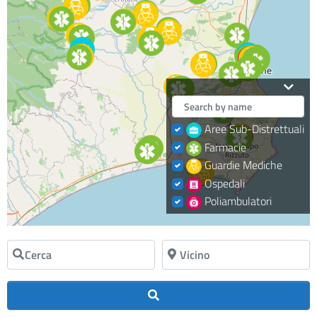
Aree Sub-Distrettuali
Farmacie
Guardie Mediche
Ospedali
Poliambulatori
Cerca
Vicino
Cerca