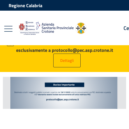
Vai ai contenuti
Vai al footer
Regione Calabria
Ce
Azienda Sanitaria Provinciale Crot
Contenuti in evidenza
AVVISO: tutte le PEC destinate all’ASP vanno inviate
esclusivamente a protocollo@pec.asp.crotone.it
Dettagli