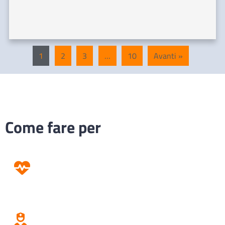
1
2
3
…
10
Avanti »
Come fare per
Prevenzione
Screening
Assistenza
Domiciliare