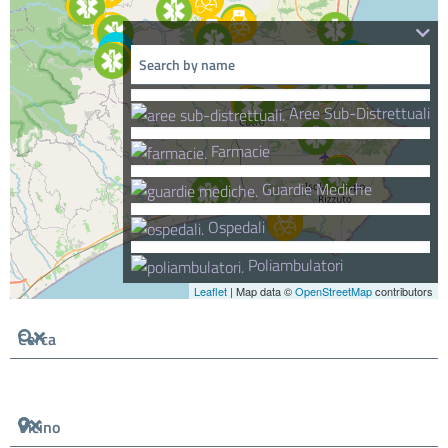
Aree Sub-Distrettuali
Farmacie
Guardie Mediche
Ospedali
Poliambulatori
Leaflet
| Map data ©
OpenStreetMap
contributors
Cerca
Vicino