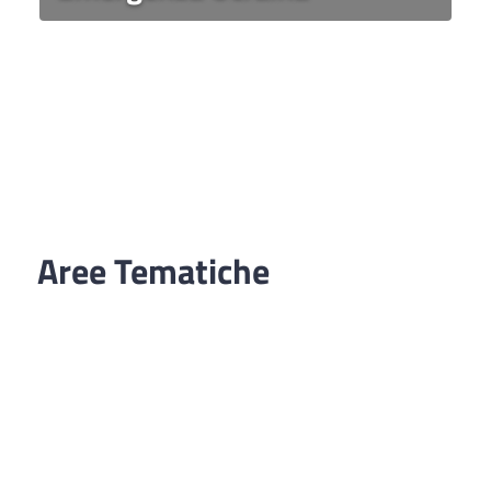
Aree Tematiche
Ufficio Relazioni con il Pubblico
Erogazione prodotti privi di glutine
Punti di consegna – Nodo smistamento
ordini (P. E. G. L.)