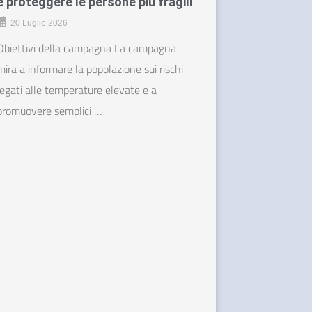
e proteggere le persone più fragili
20 Luglio 2026
Obiettivi della campagna La campagna
mira a informare la popolazione sui rischi
legati alle temperature elevate e a
promuovere semplici …