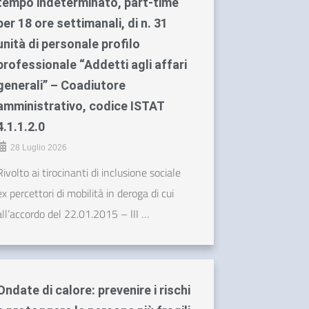
tempo indeterminato, part-time
per 18 ore settimanali, di n. 31
unità di personale profilo
professionale “Addetti agli affari
generali” – Coadiutore
amministrativo, codice ISTAT
4.1.1.2.0
28 Luglio 2026
Rivolto ai tirocinanti di inclusione sociale
ex percettori di mobilità in deroga di cui
all’accordo del 22.01.2015 – III …
Ondate di calore: prevenire i rischi