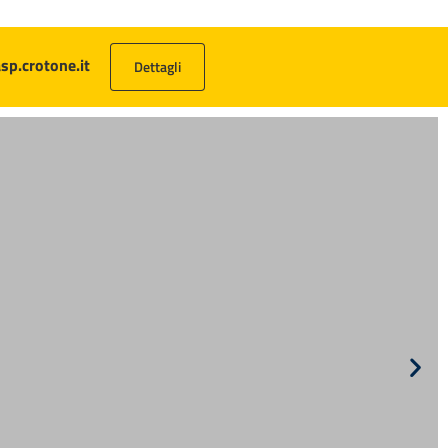
asp.crotone.it
Dettagli