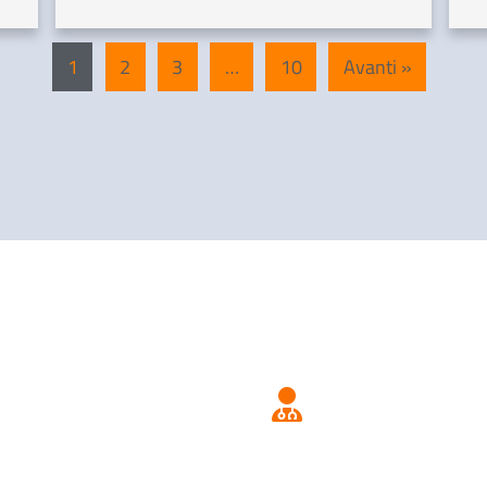
1
2
3
…
10
Avanti »
Scegliere/tro
Vaccinazioni
medico pediat