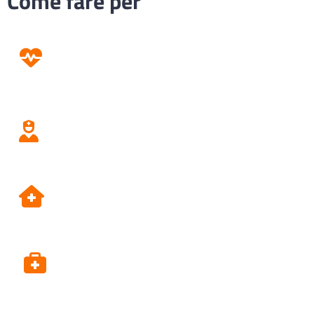
Come fare per
Prevenzione
Screening
Assistenza
Domiciliare
Dipartimento di Prevenzione
Alpi