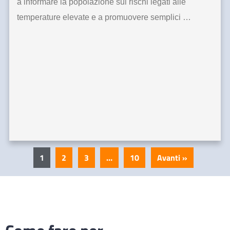
a informare la popolazione sui rischi legati alle
temperature elevate e a promuovere semplici …
1
2
3
…
10
Avanti »