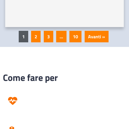
1
2
3
…
10
Avanti »
Come fare per
Prevenzione
Screening
Assistenza