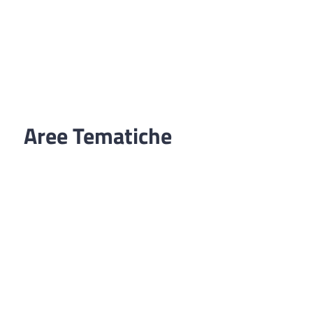
Aree Tematiche
Ufficio Relazioni con il Pubblico
Erogazione prodotti privi di glutine
Punti di consegna – Nodo smistamento
ordini (P. E. G. L.)
Tribunale dei Diritti del Malato