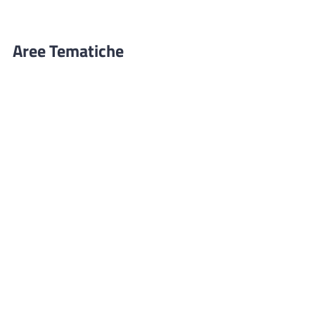
Aree Tematiche
Ufficio Relazioni con il Pubblico
Erogazione prodotti privi di glutine
Punti di consegna – Nodo smistamento
ordini (P. E. G. L.)
Tribunale dei Diritti del Malato
Cittadinanza Attiva