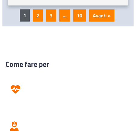
1
2
3
…
10
Avanti »
Come fare per
Prevenzione
Screening
Assistenza
Domiciliare