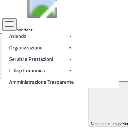
Azienda Sanitaria
Provinciale Crotone
Area Dipendenti
Azienda
Organizzazione
Contenuti in evidenza
Servizi e Prestazioni
AVVISO: tutte le PEC destinate all’ASP vanno inviate
L’ Asp Comunica
esclusivamente a protocollo@pec.asp.crotone.it
Dettagli
Amministrazione Trasparente
Nascondi la navigazio