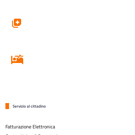
Farmacie
Ricovero in Ospedale
Servizio al cittadino
Fatturazione Elettronica