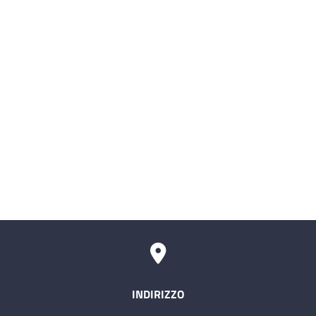
Albo fornitori
SIMI (Sistema Informativo delle Malattie
Infettive)
Servizio civile
Comitati Aziendali
Rischio Clinico
INDIRIZZO