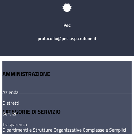
Pec
protocollo@pec.asp.crotone.it
AMMINISTRAZIONE
Azienda
Distretti
CATEGORIE DI SERVIZIO
Servizi
Trasparenza
Dipartimenti e Strutture Organizzative Complesse e Semplici