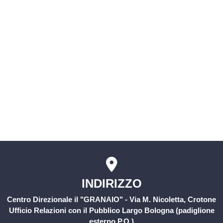
SIMI (Sistema Informativo delle
Malattie Infettive)
Servizio civile
Comitati Aziendali
Rischio Clinico
INDIRIZZO
Centro Direzionale il "GRANAIO" - Via M. Nicoletta, Crotone
Ufficio Relazioni con il Pubblico Largo Bologna (padiglione
esterno P.O.)