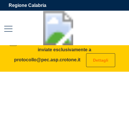
Vai ai contenuti
Vai al footer
Regione Calabria
Azienda Sanitaria Provinciale 
Contenuti in evidenza
AVVISO: tutte le PEC destinate all’ASP vanno
inviate esclusivamente a
protocollo@pec.asp.crotone.it
Dettagli