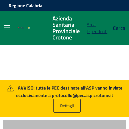
Vai ai contenuti
Vai al footer
Regione Calabria
Azienda
Sanitaria
Area
Cerca
Provinciale
Dipendenti
Crotone
Azienda Sanitaria Provinciale Crot
Contenuti in evidenza
AVVISO: tutte le PEC destinate all’ASP vanno inviate
esclusivamente a protocollo@pec.asp.crotone.it
Dettagli