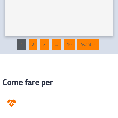
1
2
3
…
10
Avanti »
Come fare per
Prevenzione
Screening