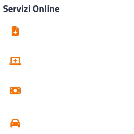
Servizi Online
Centro Unico di Prenotazione
Fascicolo sanitario elettronico
Pagamento Ticket Online
Conseguire o Rinnovare Patente