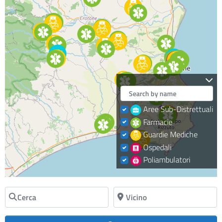
Aree Sub-Distrettuali
Farmacie
Guardie Mediche
Ospedali
Poliambulatori
Cerca
Vicino