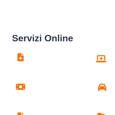
Servizi Online
Centro Unico di
Prenotazione
Pagamento Ticket
Online
Ritiro Esami di