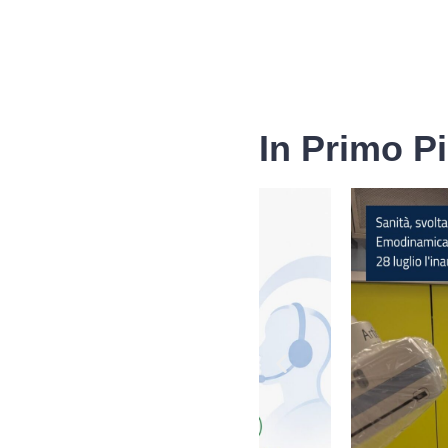
In Primo P
Fascicolo sanitario
elettronico
Servizi della UOC
di Medicina Legale
Rilascio Cartelle