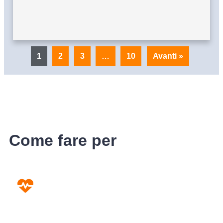
1
2
3
…
10
Avanti »
Come fare per
Prevenzione
Screening