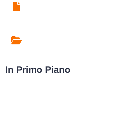
Ritiro Esami di Laboratorio
Rilascio Cartelle
Cliniche
In Primo Piano