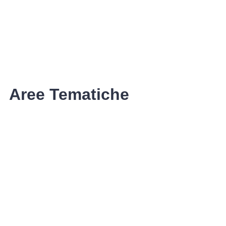
Aree Tematiche
Ufficio Relazioni con il Pubblico
Erogazione prodotti privi di glutine
Punti di consegna – Nodo smistamento
ordini (P. E. G. L.)
Tribunale dei Diritti del Malato