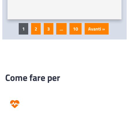
1
2
3
…
10
Avanti »
Come fare per
Prevenzione
Screening