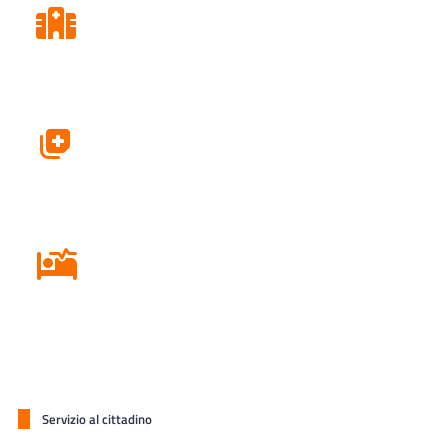
Consultori
Farmacie
Ricovero in Ospedale
Servizio al cittadino