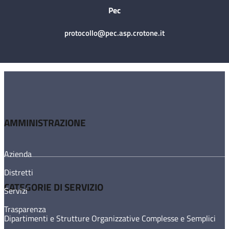
Pec
protocollo@pec.asp.crotone.it
AMMINISTRAZIONE
Azienda
Distretti
CATEGORIE DI SERVIZIO
Servizi
Trasparenza
Dipartimenti e Strutture Organizzative Complesse e Semplici