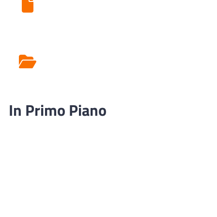
Ritiro Esami di Laboratorio
Rilascio Cartelle
Cliniche
In Primo Piano