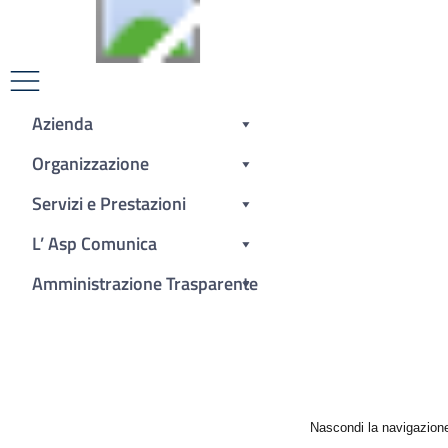
Azienda Sanitaria
Provinciale Crotone
Azienda
Area Dipendenti
Organizzazione
Contenuti in evidenza
Servizi e Prestazioni
AVVISO: tutte le PEC destinate all’ASP vanno inviate
L’ Asp Comunica
esclusivamente a protocollo@pec.asp.crotone.it
Dettagli
Amministrazione Trasparente
Nascondi la navigazion