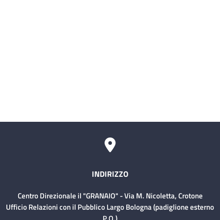
SIMI (Sistema Informativo delle Malattie
Infettive)
Servizio civile
Comitati Aziendali
Rischio Clinico
INDIRIZZO
Centro Direzionale il "GRANAIO" - Via M. Nicoletta, Crotone
Ufficio Relazioni con il Pubblico Largo Bologna (padiglione esterno
P.O.)