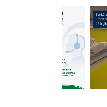
Fascicolo sanitario
elettronico
Servizi della UOC di
Medicina Legale
Rilascio Cartelle
Cliniche