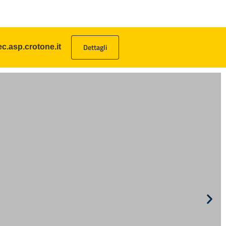
Dettagli
c.asp.crotone.it