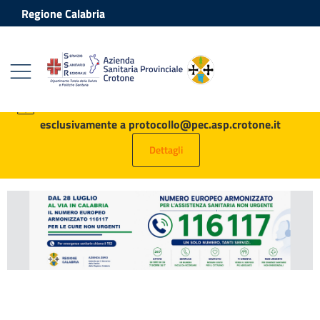
Vai ai contenuti
Vai al footer
Regione Calabria
Azienda Sanitaria Provinciale Crot
Contenuti in evidenza
AVVISO: tutte le PEC destinate all’ASP vanno inviate
esclusivamente a protocollo@pec.asp.crotone.it
Dettagli