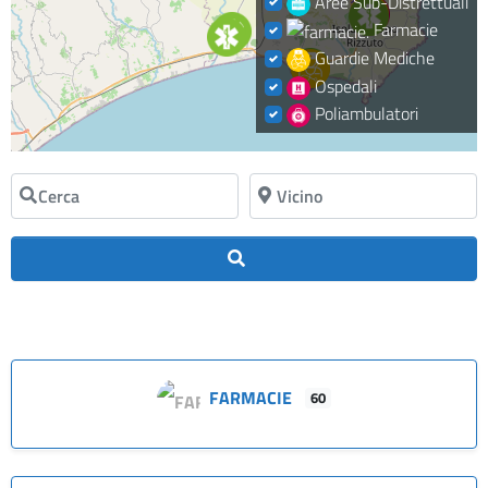
Aree Sub-Distrettuali
Farmacie
Guardie Mediche
Ospedali
Poliambulatori
Cerca
Vicino
Cerca
FARMACIE
60