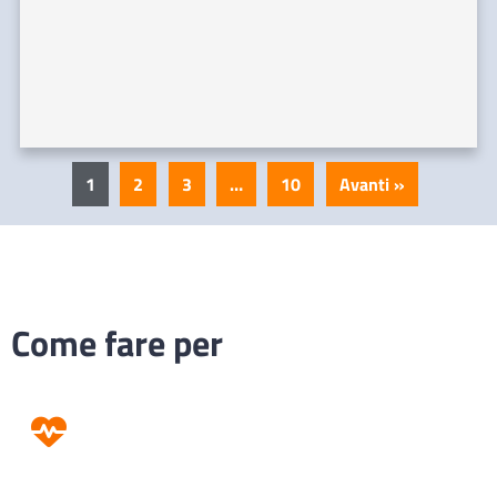
1
2
3
…
10
Avanti »
Come fare per
Prevenzione
Screening