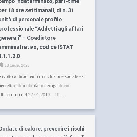
tempo indeterminato, part-time
per 18 ore settimanali, di n. 31
unità di personale profilo
professionale “Addetti agli affari
generali” – Coadiutore
amministrativo, codice ISTAT
4.1.1.2.0
28 Luglio 2026
Rivolto ai tirocinanti di inclusione sociale ex
percettori di mobilità in deroga di cui
all’accordo del 22.01.2015 – III …
Ondate di calore: prevenire i rischi