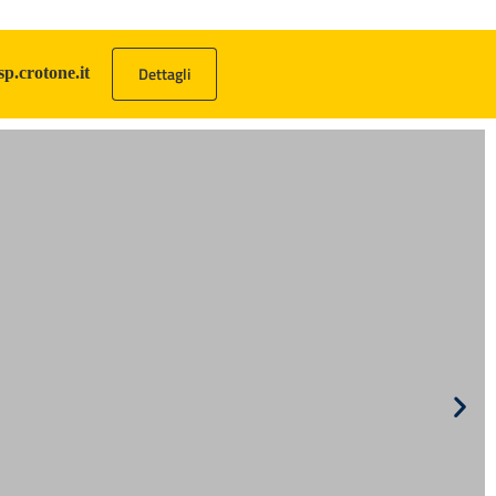
Dettagli
sp.crotone.it