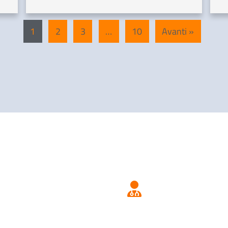
1
2
3
…
10
Avanti »
Scegliere/tro
Vaccinazioni
medico pediat