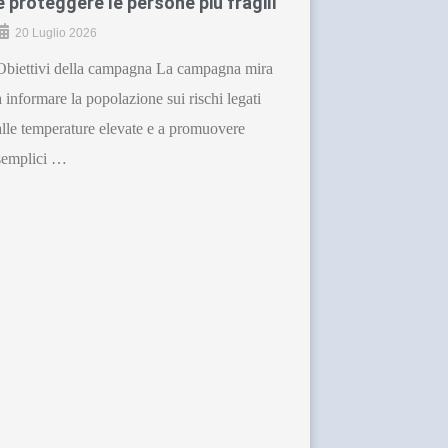
e proteggere le persone più fragili
20 Luglio 2026
Obiettivi della campagna La campagna mira
a informare la popolazione sui rischi legati
alle temperature elevate e a promuovere
semplici …