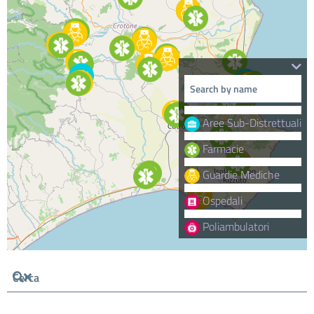
Aree Sub-Distrettuali
Farmacie
Guardie Mediche
Ospedali
Poliambulatori
Cerca