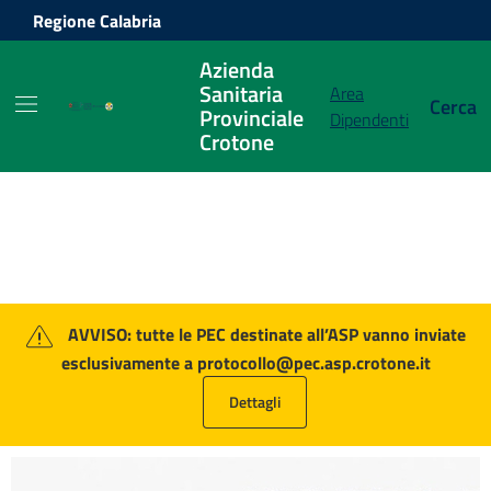
Vai ai contenuti
Vai al footer
Regione Calabria
Azienda
Sanitaria
Area
Cerca
Provinciale
Dipendenti
Crotone
Azienda Sanitaria Provinciale Crot
Contenuti in evidenza
AVVISO: tutte le PEC destinate all’ASP vanno inviate
esclusivamente a protocollo@pec.asp.crotone.it
Dettagli