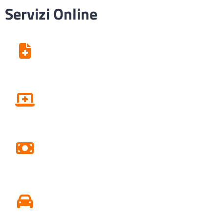
Servizi Online
Centro Unico di Prenotazione
Fascicolo sanitario elettronico
Pagamento Ticket Online
Conseguire o Rinnovare Patente