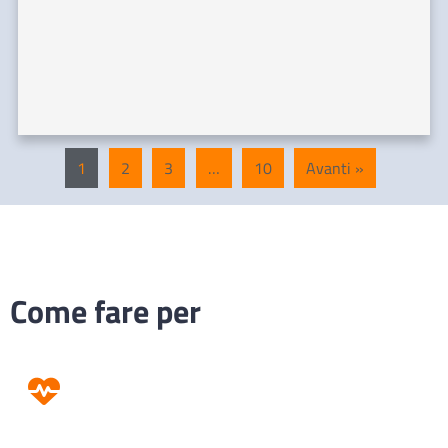
1
2
3
…
10
Avanti »
Come fare per
Prevenzione
Screening