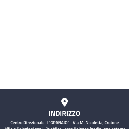
SIMI (Sistema Informativo delle
Malattie Infettive)
Servizio civile
Comitati Aziendali
Rischio Clinico
INDIRIZZO
Centro Direzionale il "GRANAIO" - Via M. Nicoletta, Crotone
Ufficio Relazioni con il Pubblico Largo Bologna (padiglione esterno