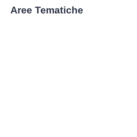
Aree Tematiche
Ufficio Relazioni con il Pubblico
Erogazione prodotti privi di glutine
Punti di consegna – Nodo
smistamento ordini (P. E. G. L.)
Tribunale dei Diritti del Malato
Cittadinanza Attiva
Codice Disciplinare