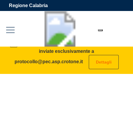
Vai ai contenuti
Vai al footer
Regione Calabria
Azienda Sanitaria Provinciale 
Contenuti in evidenza
AVVISO: tutte le PEC destinate all’ASP vanno
inviate esclusivamente a
protocollo@pec.asp.crotone.it
Dettagli