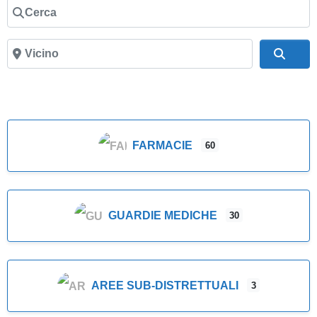
Cerca
Vicino
Cer
FARMACIE
60
GUARDIE MEDICHE
30
AREE SUB-DISTRETTUALI
3