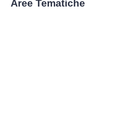
Aree Tematiche
Ufficio Relazioni con il Pubblico
Erogazione prodotti privi di glutine
Punti di consegna – Nodo
smistamento ordini (P. E. G. L.)
Tribunale dei Diritti del Malato
Cittadinanza Attiva
Codice Disciplinare