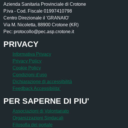
Azienda Sanitaria Provinciale di Crotone
P.iva - Cod. Fiscale 01997410798
Centro Direzionale il 'GRANAIO'
Via M. Nicoletta, 88900 Crotone (KR)
Pec: protocollo@pec.asp.crotone.it
PRIVACY
Informativa Privacy
Privacy Policy
Cookie Policy
Condizioni d’uso
Dichiarazione di accessibilità
Feedback Accessibilita’
PER SAPERNE DI PIU'
Associazioni di Volontariato
Organizzazioni Sindacali
Filosofia del portale