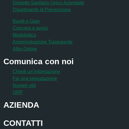
Distretto Sanitario Unico Aziendale
Dipartimento di Prevenzione
Bandi e Gare
Concorsi e avvisi
Modulistica
Amministrazione Trasparente
Albo Online
Comunica con noi
Chiedi un’informazione
Fai una segnalazione
Numeri utili
URP
AZIENDA
CONTATTI