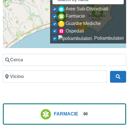
Aree Sub-Distrettuali
Farmacie
Guardie Mediche
Ospedali
Poliambulatori
Cerca
Vicino
Cer
FARMACIE
60