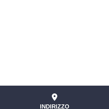
Albo fornitori
SIMI (Sistema Informativo delle
Malattie Infettive)
Servizio civile
Comitati Aziendali
Rischio Clinico
INDIRIZZO