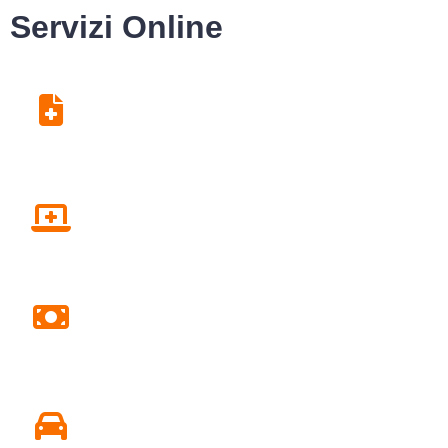
Servizi Online
Centro Unico di
Prenotazione
Fascicolo sanitario elettronico
Pagamento Ticket Online
Conseguire o Rinnovare Patente