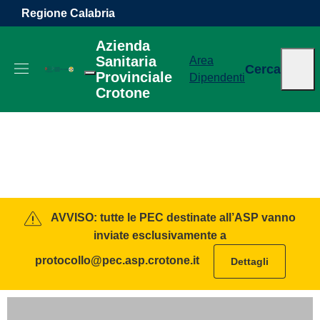
Vai ai contenuti
Vai al footer
Regione Calabria
Azienda
Sanitaria
Area
Cerca
Provinciale
Dipendenti
Crotone
Azienda Sanitaria Provinciale 
Contenuti in evidenza
AVVISO: tutte le PEC destinate all’ASP vanno
inviate esclusivamente a
protocollo@pec.asp.crotone.it
Dettagli